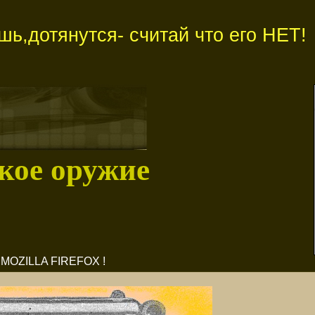
ь,дотянутся- считай что его НЕТ!
кое оружие
OZILLA FIREFOX !