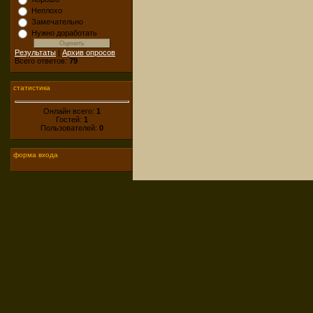
Неплохо
Замечательно
Нужно доработать
Результаты
|
Архив опросов
Всего ответов:
79
статистика
Онлайн всего:
1
Гостей:
1
Пользователей:
0
форма входа