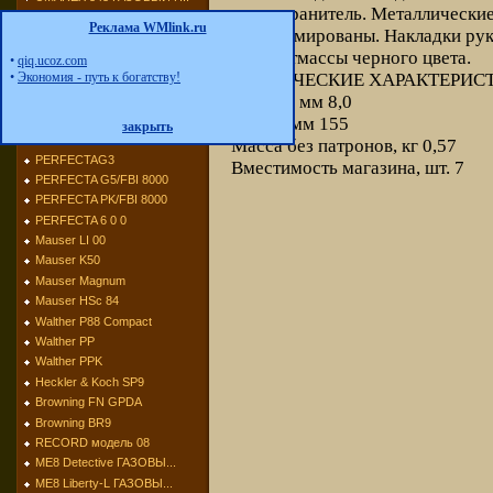
предохранитель. Металлически
UMAREX Champion ГАЗО...
Реклама WMlink.ru
или хромированы. Накладки рук
UMAREX Python
из пластмассы черного цвета.
UMAREX 302
•
qiq.ucoz.com
ТЕХНИЧЕСКИЕ ХАРАКТЕРИС
•
Экономия - путь к богатству!
UMAREX Brigadier ГАЗ...
Калибр, мм 8,0
UMAREX Derringer ГАЗ...
UMAREX Napoleon ГАЗО...
Длина, мм 155
закрыть
PERFECTA G ГАЗОВЫЙ П...
Масса без патронов, кг 0,57
PERFECTAG3
Вместимость магазина, шт. 7
PERFECTA G5/FBI 8000
PERFECTA PK/FBI 8000
PERFECTA 6 0 0
Mauser LI 00
Mauser K50
Mauser Magnum
Mauser HSc 84
Walther P88 Compact
Walther PP
Walther PPK
Heckler & Koch SP9
Browning FN GPDA
Browning BR9
RECORD модель 08
МЕ8 Detective ГАЗОВЫ...
МЕ8 Liberty-L ГАЗОВЫ...