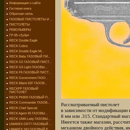
Информация о сайте
Гостевая книга
Обратная связь
ГАЗОВЫЕ ПИСТОЛЕТЫ И ...
ПИСТОЛЕТЫ
РЕВОЛЬВЕРЫ
ГР-95 «Зубр»
RECK Double Eagle
RECK Cobra
RECK Double Eagle Mi...
RECK Baby ГАЗОВЫЙ ПИ...
RECK G5 ГАЗОВЫЙ ПИСТ...
RECK G5 Light ГАЗОВЫ...
RECK P6 ГАЗОВЫЙ ПИСТ...
RECK Government ГАЗО...
RECK Miami 92F ГАЗОВ...
RECKPP ГАЗОВЫЙ
ПИСТОЛЕТ
RECK PK800 ГАЗОВЫЙ П...
RECK Commander ГАЗОВ...
Рассматриваемый пистолет
RECK Chief Special
в зависимости от модификации 
RECK Agent 45 ГАЗОВЫ...
8 мм или .315. Стандартный маг
RECK UMA-Lady ГАЗОВЫ...
Имеется также магазин, рассчи
UMAREX GR77 ГАЗОВЫЙ ...
механизм двойного действия, и
UMAREX 343 ГАЗОВЫЙ Р...