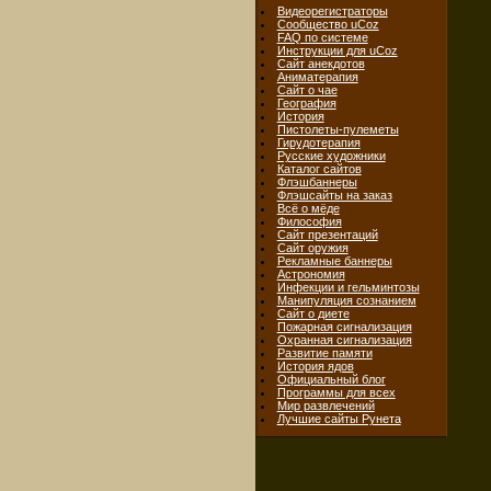
Видеорегистраторы
Сообщество uCoz
FAQ по системе
Инструкции для uCoz
Сайт анекдотов
Аниматерапия
Сайт о чае
География
История
Пистолеты-пулеметы
Гирудотерапия
Русские художники
Каталог сайтов
Флэшбаннеры
Флэшсайты на заказ
Всё о мёде
Философия
Сайт презентаций
Сайт оружия
Рекламные баннеры
Астрономия
Инфекции и гельминтозы
Манипуляция сознанием
Сайт о диете
Пожарная сигнализация
Охранная сигнализация
Развитие памяти
История ядов
Официальный блог
Программы для всех
Мир развлечений
Лучшие сайты Рунета