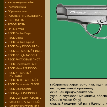
Информация о сайте
Гостевая книга
Обратная связь
ГАЗОВЫЕ ПИСТОЛЕТЫ И ...
ПИСТОЛЕТЫ
РЕВОЛЬВЕРЫ
ГР-95 «Зубр»
RECK Double Eagle
RECK Cobra
RECK Double Eagle Mi...
RECK Baby ГАЗОВЫЙ ПИ...
RECK G5 ГАЗОВЫЙ ПИСТ...
RECK G5 Light ГАЗОВЫ...
RECK P6 ГАЗОВЫЙ ПИСТ...
RECK Government ГАЗО...
RECK Miami 92F ГАЗОВ...
RECKPP ГАЗОВЫЙ
ПИСТОЛЕТ
RECK PK800 ГАЗОВЫЙ П...
габаритные характеристики, идент
RECK Commander ГАЗОВ...
вес, идентичный оригиналу
RECK Chief Special
оснащен предохранителем
RECK Agent 45 ГАЗОВЫ...
ударно-спусковой механизм, обесп
RECK UMA-Lady ГАЗОВЫ...
(Double Action Only)
UMAREX GR77 ГАЗОВЫЙ ...
скрытый поджимной винт баллона,
UMAREX 343 ГАЗОВЫЙ Р...