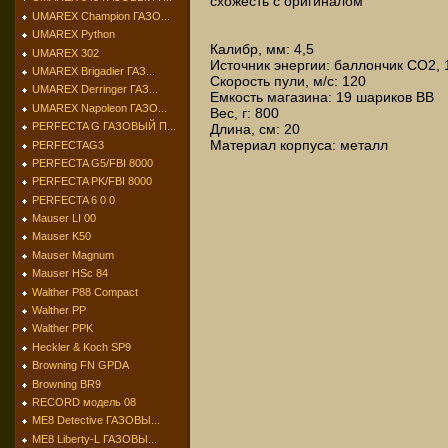
схожесть с оригиналом
UMAREX Champion ГАЗО...
UMAREX Python
Калибр, мм: 4,5
UMAREX 302
Источник энергии: баллончик СО2, 1
UMAREX Brigadier ГАЗ...
Скорость пули, м/с: 120
UMAREX Derringer ГАЗ...
Емкость магазина: 19 шариков ВВ
UMAREX Napoleon ГАЗО...
Вес, г: 800
PERFECTA G ГАЗОВЫЙ П...
Длина, см: 20
Материал корпуса: металл
PERFECTAG3
PERFECTA G5/FBI 8000
PERFECTA PK/FBI 8000
PERFECTA 6 0 0
Mauser LI 00
Mauser K50
Mauser Magnum
Mauser HSc 84
Walther P88 Compact
Walther PP
Walther PPK
Heckler & Koch SP9
Browning FN GPDA
Browning BR9
RECORD модель 08
МЕ8 Detective ГАЗОВЫ...
МЕ8 Liberty-L ГАЗОВЫ...