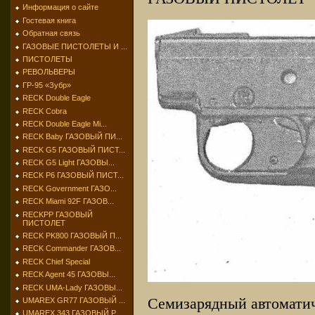
Информация о сайте
Гостевая книга
Обратная связь
ГАЗОВЫЕ ПИСТОЛЕТЫ И ...
ПИСТОЛЕТЫ
РЕВОЛЬВЕРЫ
ГР-95 «Зубр»
RECK Double Eagle
RECK Cobra
RECK Double Eagle Mi...
RECK Baby ГАЗОВЫЙ ПИ...
RECK G5 ГАЗОВЫЙ ПИСТ...
RECK G5 Light ГАЗОВЫ...
RECK P6 ГАЗОВЫЙ ПИСТ...
RECK Government ГАЗО...
RECK Miami 92F ГАЗОВ...
RECKPP ГАЗОВЫЙ
ПИСТОЛЕТ
RECK PK800 ГАЗОВЫЙ П...
RECK Commander ГАЗОВ...
RECK Chief Special
RECK Agent 45 ГАЗОВЫ...
RECK UMA-Lady ГАЗОВЫ...
Семизарядный автоматич
UMAREX GR77 ГАЗОВЫЙ ...
UMAREX 343 ГАЗОВЫЙ Р...