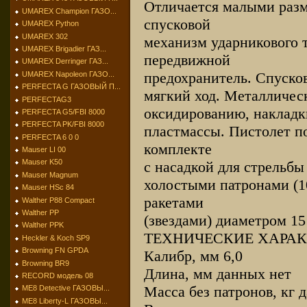
Отличается малыми разм
UMAREX Champion ГАЗО...
спусковой
UMAREX Python
UMAREX 302
механизм ударникового 
UMAREX Brigadier ГАЗ...
передвижной
UMAREX Derringer ГАЗ...
предохранитель. Спуско
UMAREX Napoleon ГАЗО...
PERFECTA G ГАЗОВЫЙ П...
мягкий ход. Металличес
PERFECTAG3
оксидированию, накладк
PERFECTA G5/FBI 8000
PERFECTA PK/FBI 8000
пластмассы. Пистолет по
PERFECTA 6 0 0
комплекте
Mauser LI 00
Mauser K50
с насадкой для стрельб
Mauser Magnum
холостыми патронами (1
Mauser HSc 84
ракетами
Walther P88 Compact
Walther PP
(звездами) диаметром 15
Walther PPK
ТЕХНИЧЕСКИЕ ХАРА
Heckler & Koch SP9
Browning FN GPDA
Калибр, мм 6,0
Browning BR9
Длина, мм данных нет
RECORD модель 08
Масса без патронов, кг 
МЕ8 Detective ГАЗОВЫ...
МЕ8 Liberty-L ГАЗОВЫ...