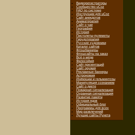
Видеорегистраторы
Сообщество uCoz
FAQ по системе
Инструкции для uCoz
Сайт анекдотов
Аниматерапия
Сайт о чае
География
История
Пистолеты-пулеметы
Гирудотерапия
Русские художники
Каталог сайтов
Флэшбаннеры
Флэшсайты на заказ
Всё о мёде
Философия
Сайт презентаций
Сайт оружия
Рекламные баннеры
Астрономия
Инфекции и гельминтозы
Манипуляция сознанием
Сайт о диете
Пожарная сигнализация
Охранная сигнализация
Развитие памяти
История ядов
Официальный блог
Программы для всех
Мир развлечений
Лучшие сайты Рунета