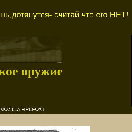
ь,дотянутся- считай что его НЕТ!
кое оружие
OZILLA FIREFOX !