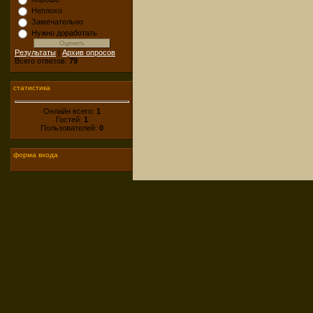
Неплохо
Замечательно
Нужно доработать
Результаты
|
Архив опросов
Всего ответов:
79
статистика
Онлайн всего:
1
Гостей:
1
Пользователей:
0
форма входа