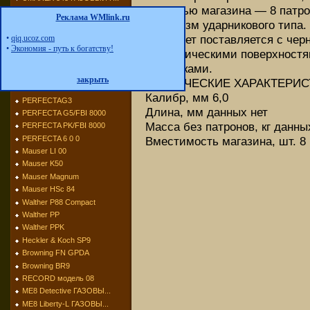
емкостью магазина — 8 патро
UMAREX Champion ГАЗО...
Реклама WMlink.ru
механизм ударникового типа.
UMAREX Python
UMAREX 302
Пистолет поставляется с че
•
qiq.ucoz.com
•
Экономия - путь к богатству!
UMAREX Brigadier ГАЗ...
металлическими поверхност
UMAREX Derringer ГАЗ...
накладками.
UMAREX Napoleon ГАЗО...
закрыть
ТЕХНИЧЕСКИЕ ХАРАКТЕРИС
PERFECTA G ГАЗОВЫЙ П...
Калибр, мм 6,0
PERFECTAG3
Длина, мм данных нет
PERFECTA G5/FBI 8000
Масса без патронов, кг данны
PERFECTA PK/FBI 8000
PERFECTA 6 0 0
Вместимость магазина, шт. 8
Mauser LI 00
Mauser K50
Mauser Magnum
Mauser HSc 84
Walther P88 Compact
Walther PP
Walther PPK
Heckler & Koch SP9
Browning FN GPDA
Browning BR9
RECORD модель 08
МЕ8 Detective ГАЗОВЫ...
МЕ8 Liberty-L ГАЗОВЫ...