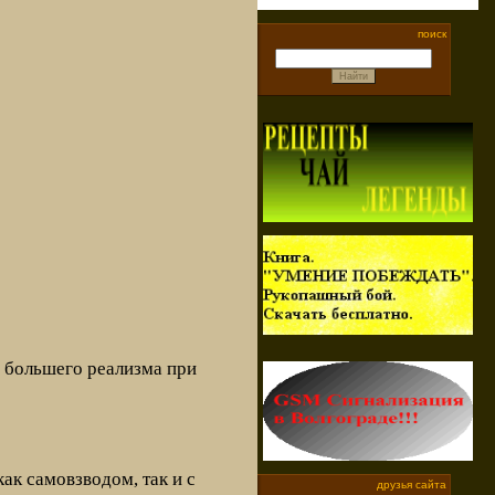
поиск
и большего реализма при
ак самовзводом, так и с
друзья сайта