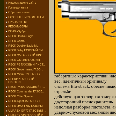
Информация о сайте
Гостевая книга
Обратная связь
ГАЗОВЫЕ ПИСТОЛЕТЫ И ...
ПИСТОЛЕТЫ
РЕВОЛЬВЕРЫ
ГР-95 «Зубр»
RECK Double Eagle
RECK Cobra
RECK Double Eagle Mi...
RECK Baby ГАЗОВЫЙ ПИ...
RECK G5 ГАЗОВЫЙ ПИСТ...
RECK G5 Light ГАЗОВЫ...
RECK P6 ГАЗОВЫЙ ПИСТ...
RECK Government ГАЗО...
RECK Miami 92F ГАЗОВ...
габаритные характеристики, ид
RECKPP ГАЗОВЫЙ
вес, идентичный оригиналу
ПИСТОЛЕТ
система Blowback, обеспечиваю
RECK PK800 ГАЗОВЫЙ П...
стрельбе
RECK Commander ГАЗОВ...
действующая затворная задерж
RECK Chief Special
двусторонний предохранитель
RECK Agent 45 ГАЗОВЫ...
RECK UMA-Lady ГАЗОВЫ...
неполная разборка пистолета, 
UMAREX GR77 ГАЗОВЫЙ ...
ударно-спусковой механизм двой
UMAREX 343 ГАЗОВЫЙ Р...