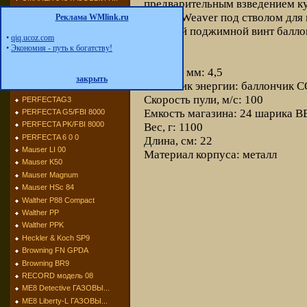
предварительным взведением к
UMAREX Champion ГАЗО...
планка Weaver под стволом для
Реклама WMlink.ru
UMAREX Python
скрытый поджимной винт балло
UMAREX 302
•
qiq.ucoz.com
•
Экономия - путь к богатству!
UMAREX Brigadier ГАЗ...
UMAREX Derringer ГАЗ...
Калибр, мм: 4,5
UMAREX Napoleon ГАЗО...
закрыть
Источник энергии: баллончик СО
PERFECTA G ГАЗОВЫЙ П...
Скорость пули, м/с: 100
PERFECTAG3
Емкость магазина: 24 шарика В
PERFECTA G5/FBI 8000
PERFECTA PK/FBI 8000
Вес, г: 1100
PERFECTA 6 0 0
Длина, см: 22
Mauser LI 00
Материал корпуса: металл
Mauser K50
Mauser Magnum
Mauser HSc 84
Walther P88 Compact
Walther PP
Walther PPK
Heckler & Koch SP9
Browning FN GPDA
Browning BR9
RECORD модель 08
МЕ8 Detective ГАЗОВЫ...
МЕ8 Liberty-L ГАЗОВЫ...