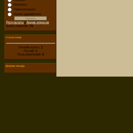
Неплохо
Замечательно
Нужно доработать
Результаты
|
Архив опросов
Всего ответов:
79
статистика
Онлайн всего:
1
Гостей:
1
Пользователей:
0
форма входа