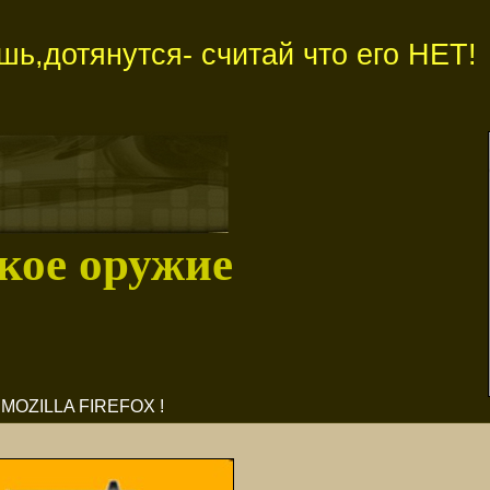
ь,дотянутся- считай что его НЕТ!
кое оружие
OZILLA FIREFOX !