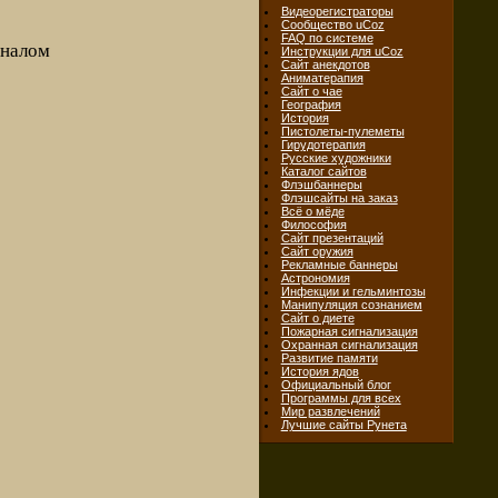
Видеорегистраторы
Сообщество uCoz
FAQ по системе
иналом
Инструкции для uCoz
Сайт анекдотов
Аниматерапия
Сайт о чае
География
История
Пистолеты-пулеметы
Гирудотерапия
Русские художники
Каталог сайтов
Флэшбаннеры
Флэшсайты на заказ
Всё о мёде
Философия
Сайт презентаций
Сайт оружия
Рекламные баннеры
Астрономия
Инфекции и гельминтозы
Манипуляция сознанием
Сайт о диете
Пожарная сигнализация
Охранная сигнализация
Развитие памяти
История ядов
Официальный блог
Программы для всех
Мир развлечений
Лучшие сайты Рунета