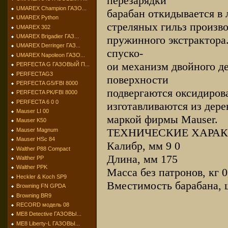
перезарядки
UMAREX Champion ГАЗО...
барабан откидывается в 
UMAREX Python
стреляных гильз произв
UMAREX 302
UMAREX Brigadier ГАЗ...
пружинного экстрактора.
UMAREX Derringer ГАЗ...
спуско-
UMAREX Napoleon ГАЗО...
ои механизм двойного д
PERFECTA G ГАЗОВЫЙ П...
PERFECTAG3
поверхности
PERFECTA G5/FBI 8000
подвергаются оксидиров
PERFECTA PK/FBI 8000
PERFECTA 6 0 0
изготавливаются из дере
Mauser LI 00
маркой фирмы Mauser.
Mauser K50
ТЕХНИЧЕСКИЕ ХАРА
Mauser Magnum
Mauser HSc 84
Калибр, мм 9 0
Walther P88 Compact
Длина, мм 175
Walther PP
Walther PPK
Масса без патронов, кг 0
Heckler & Koch SP9
Вместимость барабана, ш
Browning FN GPDA
Browning BR9
RECORD модель 08
МЕ8 Detective ГАЗОВЫ...
МЕ8 Liberty-L ГАЗОВЫ...