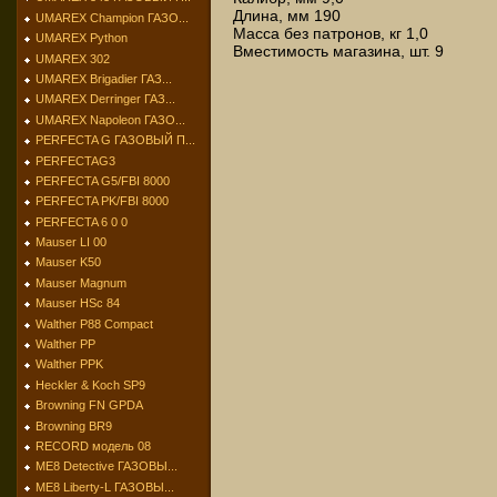
Длина, мм 190
UMAREX Champion ГАЗО...
Масса без патронов, кг 1,0
UMAREX Python
Вместимость магазина, шт. 9
UMAREX 302
UMAREX Brigadier ГАЗ...
UMAREX Derringer ГАЗ...
UMAREX Napoleon ГАЗО...
PERFECTA G ГАЗОВЫЙ П...
PERFECTAG3
PERFECTA G5/FBI 8000
PERFECTA PK/FBI 8000
PERFECTA 6 0 0
Mauser LI 00
Mauser K50
Mauser Magnum
Mauser HSc 84
Walther P88 Compact
Walther PP
Walther PPK
Heckler & Koch SP9
Browning FN GPDA
Browning BR9
RECORD модель 08
МЕ8 Detective ГАЗОВЫ...
МЕ8 Liberty-L ГАЗОВЫ...