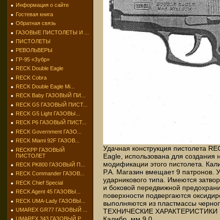
Информация о сайте
Гостевая книга
Обратная связь
ГАЗОВЫЕ ПИСТОЛЕТЫ И ...
ПИСТОЛЕТЫ
РЕВОЛЬВЕРЫ
ГР-95 «Зубр»
RECK Double Eagle
RECK Cobra
RECK Double Eagle Mi...
RECK Baby ГАЗОВЫЙ ПИ...
RECK G5 ГАЗОВЫЙ ПИСТ...
RECK G5 Light ГАЗОВЫ...
RECK P6 ГАЗОВЫЙ ПИСТ...
RECK Government ГАЗО...
RECK Miami 92F ГАЗОВ...
Удачная конструкция пистолета RE
RECKPP ГАЗОВЫЙ
Eagle, использована для создания
ПИСТОЛЕТ
модификации этого пистолета. Кал
RECK PK800 ГАЗОВЫЙ П...
Р.А. Магазин вмещает 9 патронов. 
RECK Commander ГАЗОВ...
ударникового типа. Имеются затво
RECK Chief Special
и боковой передвижной предохрани
RECK Agent 45 ГАЗОВЫ...
поверхности подвергаются оксидир
RECK UMA-Lady ГАЗОВЫ...
выполняются из пластмассы черног
UMAREX GR77 ГАЗОВЫЙ ...
ТЕХНИЧЕСКИЕ ХАРАКТЕРИСТИКИ
Калибр, мм 9,0
UMAREX 343 ГАЗОВЫЙ Р...