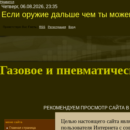
Нравится
Четверг, 06.08.2026, 23:35
Если оружие дальше чем ты можеш
Приветствую Вас
Гость
|
RSS
|
Регистрация
|
Вход
Газовое и пневматичес
РЕКОМЕНДУЕМ ПРОСМОТР САЙТА В M
Целью настоящего сайта явл
меню сайта
пользователя Интернета с с
Главная страница