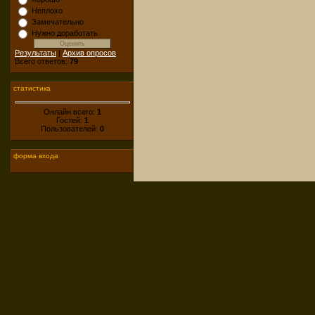
Неплохо
Замечательно
Нужно доработать
Результаты
|
Архив опросов
Всего ответов:
79
статистика
Онлайн всего:
1
Гостей:
1
Пользователей:
0
форма входа