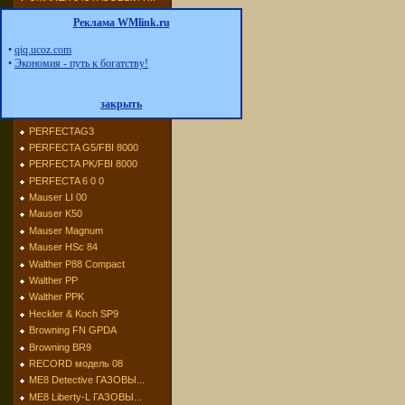
UMAREX Champion ГАЗО...
Реклама WMlink.ru
UMAREX Python
UMAREX 302
•
qiq.ucoz.com
•
Экономия - путь к богатству!
UMAREX Brigadier ГАЗ...
UMAREX Derringer ГАЗ...
UMAREX Napoleon ГАЗО...
закрыть
PERFECTA G ГАЗОВЫЙ П...
PERFECTAG3
PERFECTA G5/FBI 8000
PERFECTA PK/FBI 8000
PERFECTA 6 0 0
Mauser LI 00
Mauser K50
Mauser Magnum
Mauser HSc 84
Walther P88 Compact
Walther PP
Walther PPK
Heckler & Koch SP9
Browning FN GPDA
Browning BR9
RECORD модель 08
МЕ8 Detective ГАЗОВЫ...
МЕ8 Liberty-L ГАЗОВЫ...