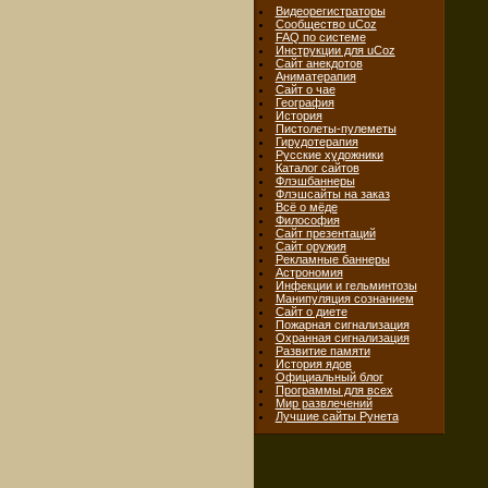
Видеорегистраторы
Сообщество uCoz
FAQ по системе
Инструкции для uCoz
Сайт анекдотов
Аниматерапия
Сайт о чае
География
История
Пистолеты-пулеметы
Гирудотерапия
Русские художники
Каталог сайтов
Флэшбаннеры
Флэшсайты на заказ
Всё о мёде
Философия
Сайт презентаций
Сайт оружия
Рекламные баннеры
Астрономия
Инфекции и гельминтозы
Манипуляция сознанием
Сайт о диете
Пожарная сигнализация
Охранная сигнализация
Развитие памяти
История ядов
Официальный блог
Программы для всех
Мир развлечений
Лучшие сайты Рунета