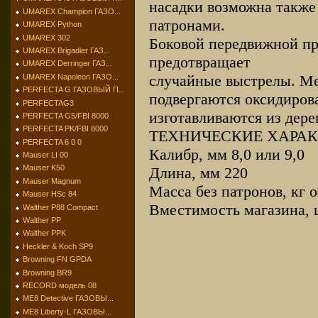
насадки возможна также
UMAREX Champion ГАЗО...
патронами.
UMAREX Python
UMAREX 302
Боковой передвижной пр
UMAREX Brigadier ГАЗ...
предотвращает
UMAREX Derringer ГАЗ...
случайные выстрелы. М
UMAREX Napoleon ГАЗО...
PERFECTA G ГАЗОВЫЙ П...
подвергаются оксидиров
PERFECTAG3
изготавливаются из дере
PERFECTA G5/FBI 8000
PERFECTA PK/FBI 8000
ТЕХНИЧЕСКИЕ ХАРА
PERFECTA 6 0 0
Калибр, мм 8,0 или 9,0
Mauser LI 00
Mauser K50
Длина, мм 220
Mauser Magnum
Масса без патронов, кг о
Mauser HSc 84
Вместимость магазина, 
Walther P88 Compact
Walther PP
Walther PPK
Heckler & Koch SP9
Browning FN GPDA
Browning BR9
RECORD модель 08
МЕ8 Detective ГАЗОВЫ...
МЕ8 Liberty-L ГАЗОВЫ...