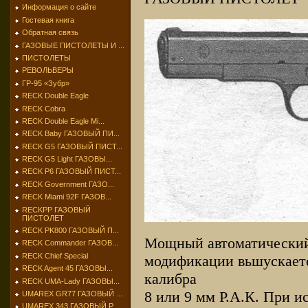
Информация о сайте
Гостевая книга
Обратная связь
ГАЗОВЫЕ ПИСТОЛЕТЫ И ...
ПИСТОЛЕТЫ
РЕВОЛЬВЕРЫ
ГР-95 «Зубр»
RECK Double Eagle
RECK Cobra
RECK Double Eagle Mi...
RECK Baby ГАЗОВЫЙ ПИ...
RECK G5 ГАЗОВЫЙ ПИСТ...
RECK G5 Light ГАЗОВЫ...
RECK P6 ГАЗОВЫЙ ПИСТ...
RECK Government ГАЗО...
RECK Miami 92F ГАЗОВ...
RECKPP ГАЗОВЫЙ
ПИСТОЛЕТ
RECK PK800 ГАЗОВЫЙ П...
Мощный автоматический 
RECK Commander ГАЗОВ...
RECK Chief Special
модификации вьшускаетс
RECK Agent 45 ГАЗОВЫ...
калибра
RECK UMA-Lady ГАЗОВЫ...
8 или 9 мм Р.А.К. При 
UMAREX GR77 ГАЗОВЫЙ ...
UMAREX 343 ГАЗОВЫЙ Р...